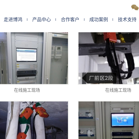
走进博鸿
产品中心
合作客户
成功案例
技术支持
在线施工现场
在线施工现场